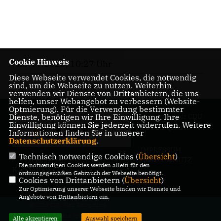
Cookie Hinweis
05.11.2025, 10:27 Uhr
Diese Webseite verwendet Cookies, die notwendig
sind, um die Webseite zu nutzen. Weiterhin
verwenden wir Dienste von Drittanbietern, die uns
helfen, unser Webangebot zu verbessern (Website-
Optmierung). Für die Verwendung bestimmter
Homepage der CDU
Dienste, benötigen wir Ihre Einwilligung. Ihre
Einwilligung können Sie jederzeit widerrufen. Weitere
Neu Tempelhof
Informationen finden Sie in unserer
Datenschutzerklärung
.
IMPRESSUM
Technisch notwendige Cookies (
Übersicht
)
DATENSCHUTZ
Die notwendigen Cookies werden allein für den
KONTAKT
ordnungsgemäßen Gebrauch der Webseite benötigt.
Cookies von Drittanbietern (
Übersicht
)
Zur Optimierung unserer Webseite binden wir Dienste und
Angebote von Drittanbietern ein.
@2026 CDU Neu-Tempelhof
Alle Rechte vorbehalten.
Alle akzeptieren
Auswahl speichern